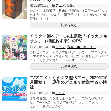
2020/10/6
アニメ
,
雑記
なんと、北海道苫小牧市の博物館に禰豆子の箱があっ
たようです。 大爆笑！ 禰豆子です。まちがいなく禰
豆子の箱です！！ ...
記事を読む
くまクマ熊ベアーOP主題歌「イツカノキ
オク」（和氣あず未）のPV
2020/10/4
アニメ
,
音楽・ボーカロイド
テレビアニメ「くまクマ熊ベアー」のオープニングテ
ーマのＰＶがアップされていた 先日紹介したテレビア
ニメ「くまクマ熊ベアー」のオープニン...
記事を読む
TVアニメ・くまクマ熊ベアー、2020年10
月開始！ 原作のどこまで放送するか検
証
2020/10/3
アニメ
今年の春先、耳を疑うようなニュースが入ってきまし
た。 Web小説「くまクマ熊ベアー」がアニメ化！！
ええ！ あの小説がア...