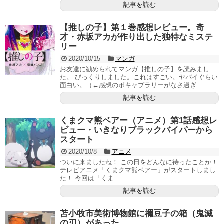
記事を読む
【推しの子】第１巻感想レビュー。奇
才・赤坂アカが作り出した独特なミステ
リー
2020/10/15
マンガ
お友達に勧められてマンガ【推しの子】を読みまし
た。 びっくりしました。これはすごい。ヤバイぐらい
面白い。（←感想のボキャブラリーがなさ過ぎ...
記事を読む
くまクマ熊ベアー（アニメ）第1話感想レ
ビュー・いきなりブラックバイパーから
スタート
2020/10/8
アニメ
ついに来ましたね！ この日をどんなに待ったことか！
テレビアニメ「くまクマ熊ベアー」がスタートしまし
た！ 今回は「くま...
記事を読む
苫小牧市美術博物館に禰豆子の箱（鬼滅
の刃）があった