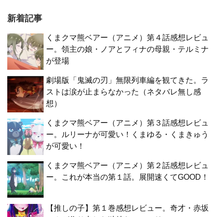
新着記事
くまクマ熊ベアー（アニメ）第４話感想レビュ
ー。領主の娘・ノアとフィナの母親・テルミナ
が登場
劇場版「鬼滅の刃」無限列車編を観てきた。ラ
ストは涙が止まらなかった（ネタバレ無し感
想）
くまクマ熊ベアー（アニメ）第３話感想レビュ
ー。ルリーナが可愛い！くまゆる・くまきゅう
が可愛い！
くまクマ熊ベアー（アニメ）第２話感想レビュ
ー。これが本当の第１話。展開速くてGOOD！
【推しの子】第１巻感想レビュー。奇才・赤坂