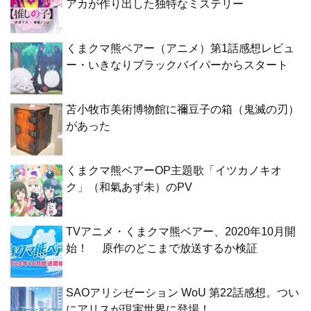
アカが作り出した独特なミステリー
くまクマ熊ベアー（アニメ）第1話感想レビュ
ー・いきなりブラックバイパーからスタート
苫小牧市美術博物館に禰豆子の箱（鬼滅の刃）
があった
くまクマ熊ベアーOP主題歌「イツカノキオ
ク」（和氣あず未）のPV
TVアニメ・くまクマ熊ベアー、2020年10月開
始！ 原作のどこまで放送するか検証
SAOアリシゼーション WoU 第22話感想。つい
にアリスが現実世界に登場！