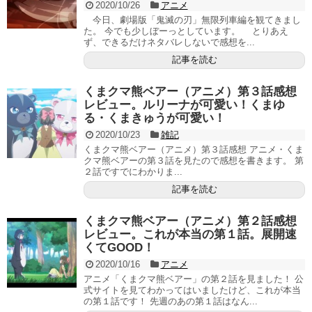
2020/10/26
アニメ
今日、劇場版「鬼滅の刃」無限列車編を観てきまし
た。 今でも少しぼーっとしています。 とりあえ
ず、できるだけネタバレしないで感想を...
記事を読む
くまクマ熊ベアー（アニメ）第３話感想
レビュー。ルリーナが可愛い！くまゆ
る・くまきゅうが可愛い！
2020/10/23
雑記
くまクマ熊ベアー（アニメ）第３話感想 アニメ・くま
クマ熊ベアーの第３話を見たので感想を書きます。 第
２話ですでにわかりま...
記事を読む
くまクマ熊ベアー（アニメ）第２話感想
レビュー。これが本当の第１話。展開速
くてGOOD！
2020/10/16
アニメ
アニメ「くまクマ熊ベアー」の第２話を見ました！ 公
式サイトを見てわかってはいましたけど、これが本当
の第１話です！ 先週のあの第１話はなん...