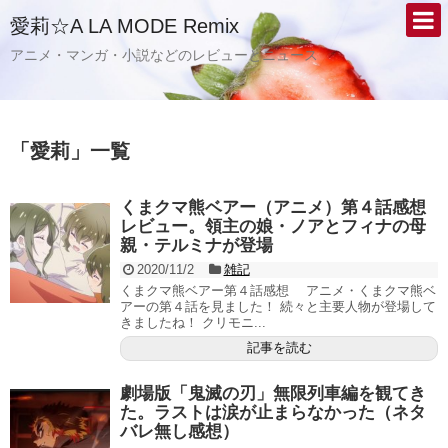
愛莉☆A LA MODE Remix
アニメ・マンガ・小説などのレビューとニュース
「
愛莉
」
一覧
くまクマ熊ベアー（アニメ）第４話感想
レビュー。領主の娘・ノアとフィナの母
親・テルミナが登場
2020/11/2
雑記
くまクマ熊ベアー第４話感想 アニメ・くまクマ熊ベ
アーの第４話を見ました！ 続々と主要人物が登場して
きましたね！ クリモニ...
記事を読む
劇場版「鬼滅の刃」無限列車編を観てき
た。ラストは涙が止まらなかった（ネタ
バレ無し感想）