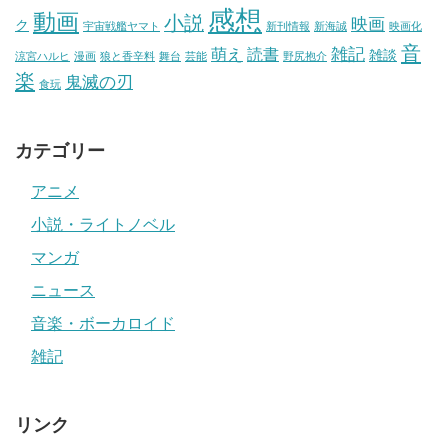
感想
動画
小説
映画
ク
宇宙戦艦ヤマト
新刊情報
新海誠
映画化
音
雑記
萌え
読書
雑談
涼宮ハルヒ
漫画
狼と香辛料
舞台
芸能
野尻抱介
楽
鬼滅の刃
食玩
カテゴリー
アニメ
小説・ライトノベル
マンガ
ニュース
音楽・ボーカロイド
雑記
リンク