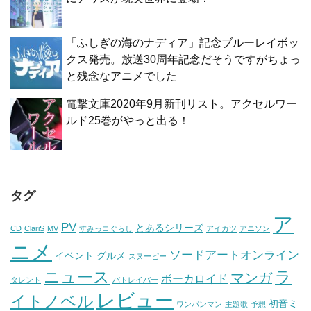
「ふしぎの海のナディア」記念ブルーレイボッ
クス発売。放送30周年記念だそうですがちょっ
と残念なアニメでした
電撃文庫2020年9月新刊リスト。アクセルワー
ルド25巻がやっと出る！
タグ
ア
PV
とあるシリーズ
CD
ClariS
MV
すみっコぐらし
アイカツ
アニソン
ニメ
ソードアートオンライン
イベント
グルメ
スヌーピー
ニュース
ラ
マンガ
ボーカロイド
タレント
パトレイバー
レビュー
イトノベル
初音ミ
ワンパンマン
主題歌
予想