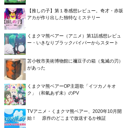
【推しの子】第１巻感想レビュー。奇才・赤坂
アカが作り出した独特なミステリー
くまクマ熊ベアー（アニメ）第1話感想レビュ
ー・いきなりブラックバイパーからスタート
苫小牧市美術博物館に禰豆子の箱（鬼滅の刃）
があった
くまクマ熊ベアーOP主題歌「イツカノキオ
ク」（和氣あず未）のPV
TVアニメ・くまクマ熊ベアー、2020年10月開
始！ 原作のどこまで放送するか検証