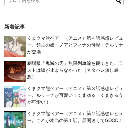
新着記事
くまクマ熊ベアー（アニメ）第４話感想レビュ
ー。領主の娘・ノアとフィナの母親・テルミナ
が登場
劇場版「鬼滅の刃」無限列車編を観てきた。ラ
ストは涙が止まらなかった（ネタバレ無し感
想）
くまクマ熊ベアー（アニメ）第３話感想レビュ
ー。ルリーナが可愛い！くまゆる・くまきゅう
が可愛い！
くまクマ熊ベアー（アニメ）第２話感想レビュ
ー。これが本当の第１話。展開速くてGOOD！