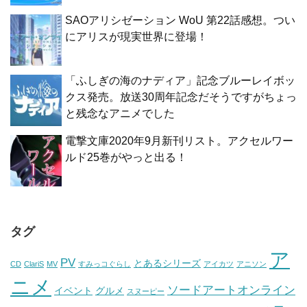
SAOアリシゼーション WoU 第22話感想。つい
にアリスが現実世界に登場！
「ふしぎの海のナディア」記念ブルーレイボッ
クス発売。放送30周年記念だそうですがちょっ
と残念なアニメでした
電撃文庫2020年9月新刊リスト。アクセルワー
ルド25巻がやっと出る！
タグ
ア
PV
とあるシリーズ
CD
ClariS
MV
すみっコぐらし
アイカツ
アニソン
ニメ
ソードアートオンライン
イベント
グルメ
スヌーピー