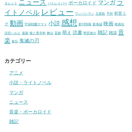
ニュース
ラ
マンガ
ボーカロイド
タレント
パトレイバー
レビュー
イトノベル
初音ミ
ワンパンマン
主題歌
予想
感想
動画
小説
映画
ク
宇宙戦艦ヤマト
新刊情報
新海誠
映画化
音
雑記
萌え
読書
雑談
涼宮ハルヒ
漫画
狼と香辛料
舞台
芸能
野尻抱介
楽
鬼滅の刃
食玩
カテゴリー
アニメ
小説・ライトノベル
マンガ
ニュース
音楽・ボーカロイド
雑記