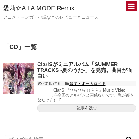
愛莉☆A LA MODE Remix
アニメ・マンガ・小説などのレビューとニュース
「
CD
」
一覧
ClariSがミニアルバム「SUMMER
TRACKS -夏のうた-」を発売。曲目が面
白い
2019/7/16
音楽・ボーカロイド
ClariS 『ひらひら ひらら』Music Video
（※今回のアルバムと関係ないです。私が好き
なだけ☆） C...
記事を読む