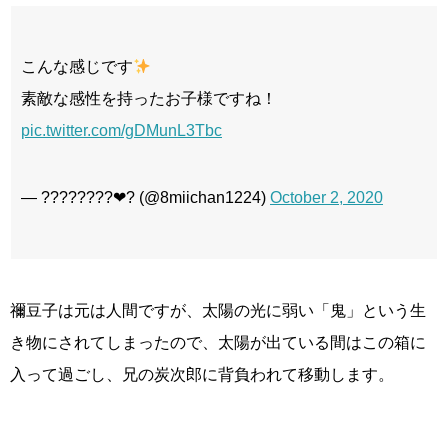
こんな感じです
素敵な感性を持ったお子様ですね！
pic.twitter.com/gDMunL3Tbc
— ????????❤︎? (@8miichan1224)
October 2, 2020
禰豆子は元は人間ですが、太陽の光に弱い「鬼」という生
き物にされてしまったので、太陽が出ている間はこの箱に
入って過ごし、兄の炭次郎に背負われて移動します。