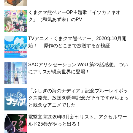
くまクマ熊ベアーOP主題歌「イツカノキオ
ク」（和氣あず未）のPV
TVアニメ・くまクマ熊ベアー、2020年10月開
始！ 原作のどこまで放送するか検証
SAOアリシゼーション WoU 第22話感想。つい
にアリスが現実世界に登場！
「ふしぎの海のナディア」記念ブルーレイボッ
クス発売。放送30周年記念だそうですがちょっ
と残念なアニメでした
電撃文庫2020年9月新刊リスト。アクセルワー
ルド25巻がやっと出る！