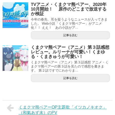
TVアニメ・くまクマ熊ベアー、2020年
10月開始！ 原作のどこまで放送する
か検証
今年の春先、耳を疑うようなニュースが入ってきま
した。 Web小説「くまクマ熊ベアー」がアニメ
化！！ ええ！ あの小説がア...
記事を読む
くまクマ熊ベアー（アニメ）第３話感想
レビュー。ルリーナが可愛い！くまゆ
る・くまきゅうが可愛い！
くまクマ熊ベアー（アニメ）第３話感想 アニメ・く
まクマ熊ベアーの第３話を見たので感想を書きま
す。 第２話ですでにわかりま...
記事を読む
くまクマ熊ベアーOP主題歌「イツカノキオク」
（和氣あず未）のPV