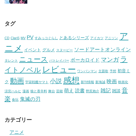
タグ
ア
PV
とあるシリーズ
CD
ClariS
MV
すみっコぐらし
アイカツ
アニソン
ニメ
ソードアートオンライン
イベント
グルメ
スヌーピー
ニュース
ラ
マンガ
ボーカロイド
タレント
パトレイバー
レビュー
イトノベル
初音ミ
ワンパンマン
主題歌
予想
感想
動画
小説
映画
ク
宇宙戦艦ヤマト
新刊情報
新海誠
映画化
音
雑記
萌え
読書
雑談
涼宮ハルヒ
漫画
狼と香辛料
舞台
芸能
野尻抱介
楽
鬼滅の刃
食玩
カテゴリー
アニメ