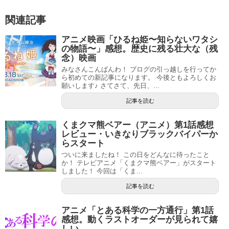
関連記事
アニメ映画「ひるね姫〜知らないワタシ
の物語〜」感想。歴史に残る壮大な（残
念）映画
みなさんこんばんわ！ ブログの引っ越しを行ってか
ら初めての新記事になります。 今後ともよろしくお
願いします♪ さてさて、先日、...
記事を読む
くまクマ熊ベアー（アニメ）第1話感想
レビュー・いきなりブラックバイパーか
らスタート
ついに来ましたね！ この日をどんなに待ったこと
か！ テレビアニメ「くまクマ熊ベアー」がスタート
しました！ 今回は「くま...
記事を読む
アニメ「とある科学の一方通行」第1話
感想。動くラストオーダーが見られて嬉
しい