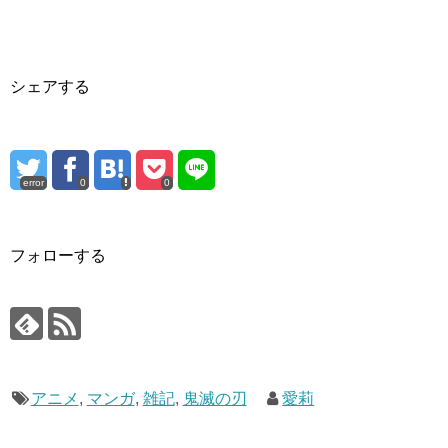
シェアする
error
0
0
フォローする
アニメ
,
マンガ
,
雑記
,
鬼滅の刃
愛莉