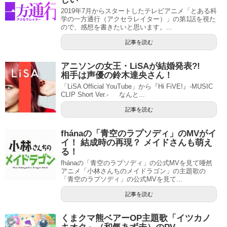
2019年7月からスタートしたテレビアニメ「とある科
学の一方通行（アクセラレイター）」の第1話を視た
ので、感想を書きたいと思います。...
記事を読む
アニソンの女王・LiSAが結婚発表?!
相手は声優の鈴木達央さん！
「LiSA Official YouTube」から『Hi FiVE!』-MUSIC
CLIP Short Ver.- なんと...
記事を読む
fhánaの「青空のラプソディ」のMVがイ
イ！ 結成時の再現？ メイドさんも萌え
る！
fhánaの「青空のラプソディ」の公式MVを見て唖然
アニメ「小林さんちのメイドラゴン」の主題歌の
「青空のラプソディ」の公式MVを見て...
記事を読む
くまクマ熊ベアーOP主題歌「イツカノ