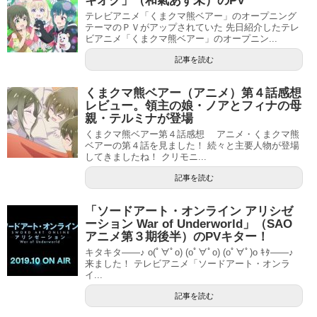
キオク」（和氣あず未）のPV
テレビアニメ「くまクマ熊ベアー」のオープニング
テーマのＰＶがアップされていた 先日紹介したテレ
ビアニメ「くまクマ熊ベアー」のオープニン...
記事を読む
くまクマ熊ベアー（アニメ）第４話感想
レビュー。領主の娘・ノアとフィナの母
親・テルミナが登場
くまクマ熊ベアー第４話感想 アニメ・くまクマ熊
ベアーの第４話を見ました！ 続々と主要人物が登場
してきましたね！ クリモニ...
記事を読む
「ソードアート・オンライン アリシゼ
ーション War of Underworld」（SAO
アニメ第３期後半）のPVキター！
キタキタ――♪ o(ﾟ∀ﾟo) (oﾟ∀ﾟo) (oﾟ∀ﾟ)o ｷﾀ――♪
来ました！ テレビアニメ「ソードアート・オンラ
イ...
記事を読む