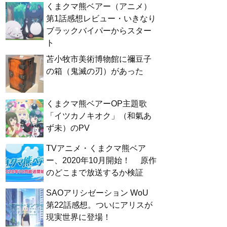
くまクマ熊ベアー（アニメ）
第1話感想レビュー・いきなり
ブラックバイパーからスター
ト
苫小牧市美術博物館に禰豆子
の箱（鬼滅の刃）があった
くまクマ熊ベアーOP主題歌
「イツカノキオク」（和氣あ
ず未）のPV
TVアニメ・くまクマ熊ベア
ー、2020年10月開始！ 原作
のどこまで放送するか検証
SAOアリシゼーション WoU
第22話感想。ついにアリスが
現実世界に登場！