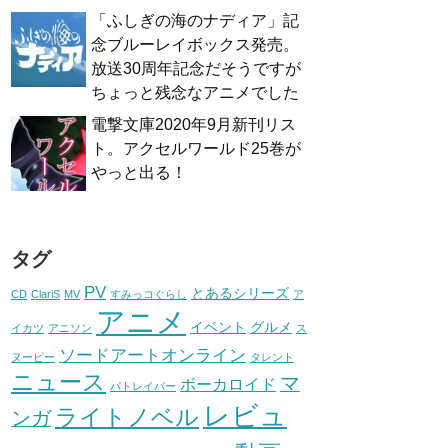
「ふしぎの海のナディア」記
念ブルーレイボックス発売。
放送30周年記念だそうですが
ちょっと残念なアニメでした
電撃文庫2020年9月新刊リス
ト。アクセルワールド25巻が
やっと出る！
タグ
PV
とあるシリーズ
CD
ClariS
MV
すみっコぐらし
ア
アニメ
イベント
グルメ
イカツ
アニソン
ス
ソードアートオンライン
ヌーピー
タレント
ニュース
マ
ボーカロイド
パトレイバー
レビュ
ライトノベル
ンガ