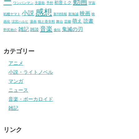
ー
動画
初音ミク
ワンパンマン
主題歌
予想
宇宙
感想
小説
映画
戦艦ヤマト
新刊情報
新海誠
映
萌え
読書
画化
涼宮ハルヒ
漫画
狼と香辛料
舞台
芸能
音楽
雑記
鬼滅の刃
雑談
野尻抱介
食玩
カテゴリー
アニメ
小説・ライトノベル
マンガ
ニュース
音楽・ボーカロイド
雑記
リンク