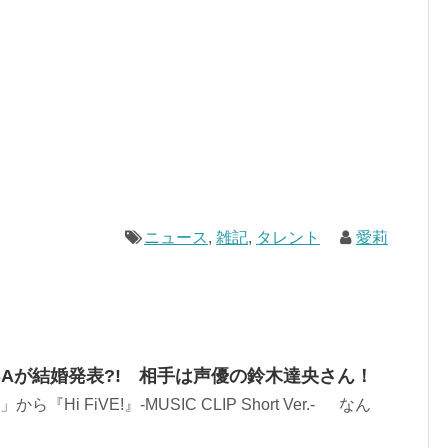
ニュース
,
雑記
,
タレント
愛莉
SAが結婚発表?! 相手は声優の鈴木達央さん！
ube」から『Hi FiVE!』-MUSIC CLIP Short Ver.- なん