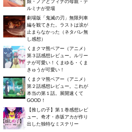
娘・ノアとフィナの母親・テ
ルミナが登場
劇場版「鬼滅の刃」無限列車
編を観てきた。ラストは涙が
止まらなかった（ネタバレ無
し感想）
くまクマ熊ベアー（アニメ）
第３話感想レビュー。ルリー
ナが可愛い！くまゆる・くま
きゅうが可愛い！
くまクマ熊ベアー（アニメ）
第２話感想レビュー。これが
本当の第１話。展開速くて
GOOD！
【推しの子】第１巻感想レビ
ュー。奇才・赤坂アカが作り
出した独特なミステリー