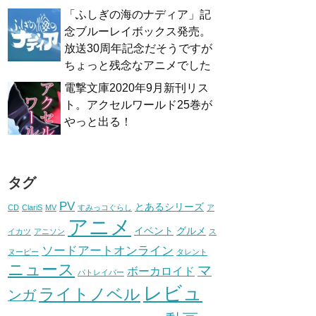
「ふしぎの海のナディア」記
念ブルーレイボックス発売。
放送30周年記念だそうですが
ちょっと残念なアニメでした
電撃文庫2020年9月新刊リス
ト。アクセルワールド25巻が
やっと出る！
タグ
PV
とあるシリーズ
CD
ClariS
MV
すみっコぐらし
ア
アニメ
イベント
グルメ
イカツ
アニソン
ス
ソードアートオンライン
ヌーピー
タレント
ニュース
マ
ボーカロイド
パトレイバー
レビュ
ライトノベル
ンガ