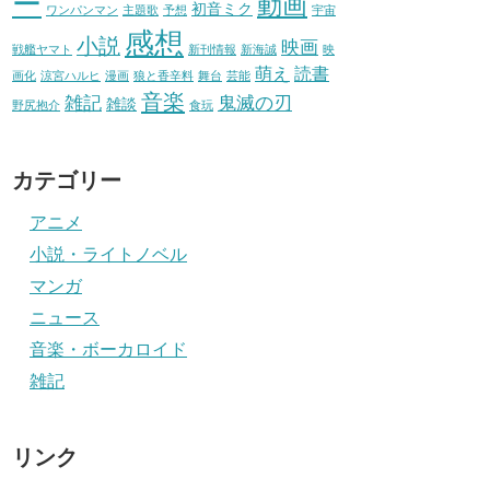
ー
動画
初音ミク
ワンパンマン
主題歌
予想
宇宙
感想
小説
映画
戦艦ヤマト
新刊情報
新海誠
映
萌え
読書
画化
涼宮ハルヒ
漫画
狼と香辛料
舞台
芸能
音楽
雑記
鬼滅の刃
雑談
野尻抱介
食玩
カテゴリー
アニメ
小説・ライトノベル
マンガ
ニュース
音楽・ボーカロイド
雑記
リンク