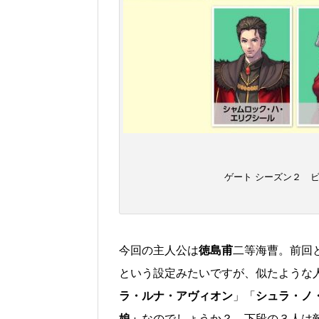
ゲート シーズン２ 
今回の主人公は
徳島甫
二等海曹。前回
という設定みたいですが、似たような
ラ・ルナ・アヴィオン
」「
シュラ・ノ
娘」
なのでしょうか？ 下段の３人は