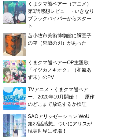
くまクマ熊ベアー（アニメ）
第1話感想レビュー・いきなり
ブラックバイパーからスター
ト
苫小牧市美術博物館に禰豆子
の箱（鬼滅の刃）があった
くまクマ熊ベアーOP主題歌
「イツカノキオク」（和氣あ
ず未）のPV
TVアニメ・くまクマ熊ベア
ー、2020年10月開始！ 原作
のどこまで放送するか検証
SAOアリシゼーション WoU
第22話感想。ついにアリスが
現実世界に登場！