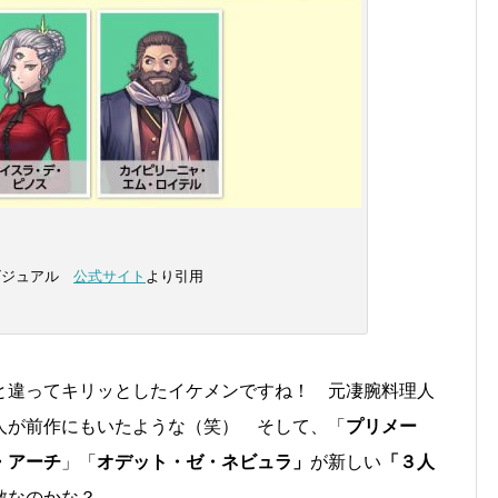
ビジュアル
公式サイト
より引用
と違ってキリッとしたイケメンですね！ 元凄腕料理人
人が前作にもいたような（笑） そして、「
プリメー
・アーチ
」「
オデット・ゼ・ネビュラ」
が新しい
「３人
敵なのかな？