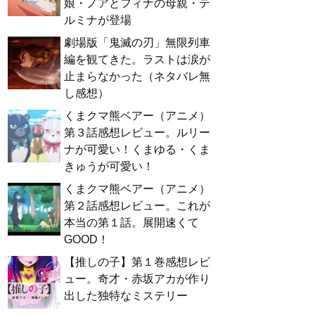
娘・ノアとフィナの母親・テ
ルミナが登場
劇場版「鬼滅の刃」無限列車
編を観てきた。ラストは涙が
止まらなかった（ネタバレ無
し感想）
くまクマ熊ベアー（アニメ）
第３話感想レビュー。ルリー
ナが可愛い！くまゆる・くま
きゅうが可愛い！
くまクマ熊ベアー（アニメ）
第２話感想レビュー。これが
本当の第１話。展開速くて
GOOD！
【推しの子】第１巻感想レビ
ュー。奇才・赤坂アカが作り
出した独特なミステリー