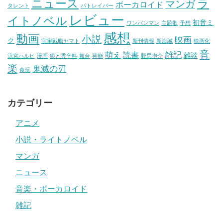
ニュース
ラ
マンガ
ボーカロイド
タレント
パトレイバー
レビュー
イトノベル
初音ミ
ワンパンマン
主題歌
予想
感想
動画
小説
映画
ク
宇宙戦艦ヤマト
新刊情報
新海誠
映画化
音
雑記
萌え
読書
雑談
涼宮ハルヒ
漫画
狼と香辛料
舞台
芸能
野尻抱介
楽
鬼滅の刃
食玩
カテゴリー
アニメ
小説・ライトノベル
マンガ
ニュース
音楽・ボーカロイド
雑記