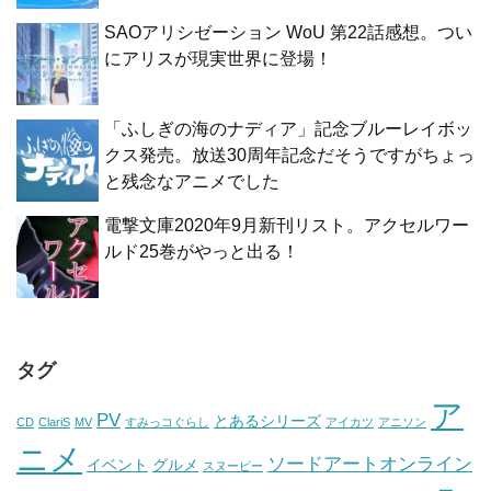
SAOアリシゼーション WoU 第22話感想。つい
にアリスが現実世界に登場！
「ふしぎの海のナディア」記念ブルーレイボッ
クス発売。放送30周年記念だそうですがちょっ
と残念なアニメでした
電撃文庫2020年9月新刊リスト。アクセルワー
ルド25巻がやっと出る！
タグ
ア
PV
とあるシリーズ
CD
ClariS
MV
すみっコぐらし
アイカツ
アニソン
ニメ
ソードアートオンライン
イベント
グルメ
スヌーピー