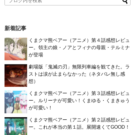
新着記事
くまクマ熊ベアー（アニメ）第４話感想レビュ
ー。領主の娘・ノアとフィナの母親・テルミナ
が登場
劇場版「鬼滅の刃」無限列車編を観てきた。ラ
ストは涙が止まらなかった（ネタバレ無し感
想）
くまクマ熊ベアー（アニメ）第３話感想レビュ
ー。ルリーナが可愛い！くまゆる・くまきゅう
が可愛い！
くまクマ熊ベアー（アニメ）第２話感想レビュ
ー。これが本当の第１話。展開速くてGOOD！