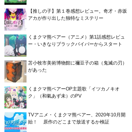
【推しの子】第１巻感想レビュー。奇才・赤坂
アカが作り出した独特なミステリー
くまクマ熊ベアー（アニメ）第1話感想レビュ
ー・いきなりブラックバイパーからスタート
苫小牧市美術博物館に禰豆子の箱（鬼滅の刃）
があった
くまクマ熊ベアーOP主題歌「イツカノキオ
ク」（和氣あず未）のPV
TVアニメ・くまクマ熊ベアー、2020年10月開
始！ 原作のどこまで放送するか検証