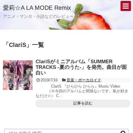
愛莉☆A LA MODE Remix
アニメ・マンガ・小説などのレビューとニュース
「
ClariS
」
一覧
ClariSがミニアルバム「SUMMER
TRACKS -夏のうた-」を発売。曲目が面
白い
2019/7/16
音楽・ボーカロイド
ClariS 『ひらひら ひらら』Music Video
（※今回のアルバムと関係ないです。私が好き
なだけ☆） C...
記事を読む