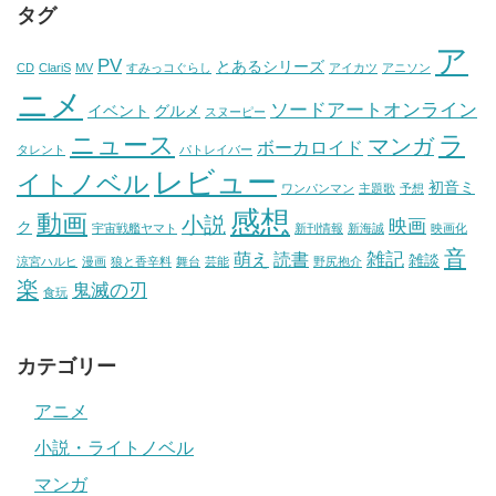
タグ
ア
PV
とあるシリーズ
CD
ClariS
MV
すみっコぐらし
アイカツ
アニソン
ニメ
ソードアートオンライン
イベント
グルメ
スヌーピー
ニュース
ラ
マンガ
ボーカロイド
タレント
パトレイバー
レビュー
イトノベル
初音ミ
ワンパンマン
主題歌
予想
感想
動画
小説
映画
ク
宇宙戦艦ヤマト
新刊情報
新海誠
映画化
音
雑記
萌え
読書
雑談
涼宮ハルヒ
漫画
狼と香辛料
舞台
芸能
野尻抱介
楽
鬼滅の刃
食玩
カテゴリー
アニメ
小説・ライトノベル
マンガ