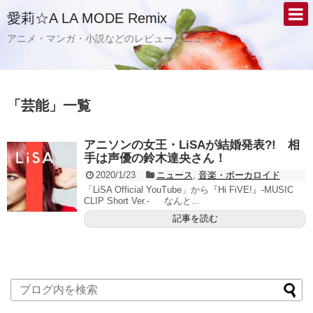
愛莉☆A LA MODE Remix
アニメ・マンガ・小説などのレビューとニュース
「
芸能
」
一覧
アニソンの女王・LiSAが結婚発表?! 相
手は声優の鈴木達央さん！
2020/1/23
ニュース
,
音楽・ボーカロイド
「LiSA Official YouTube」から『Hi FiVE!』-MUSIC
CLIP Short Ver.- なんと...
記事を読む