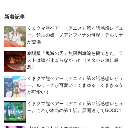
新着記事
くまクマ熊ベアー（アニメ）第４話感想レビュ
ー。領主の娘・ノアとフィナの母親・テルミナ
が登場
劇場版「鬼滅の刃」無限列車編を観てきた。ラ
ストは涙が止まらなかった（ネタバレ無し感
想）
くまクマ熊ベアー（アニメ）第３話感想レビュ
ー。ルリーナが可愛い！くまゆる・くまきゅう
が可愛い！
くまクマ熊ベアー（アニメ）第２話感想レビュ
ー。これが本当の第１話。展開速くてGOOD！