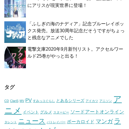
にアリスが現実世界に登場！
「ふしぎの海のナディア」記念ブルーレイボッ
クス発売。放送30周年記念だそうですがちょっ
と残念なアニメでした
電撃文庫2020年9月新刊リスト。アクセルワー
ルド25巻がやっと出る！
タグ
ア
PV
とあるシリーズ
CD
ClariS
MV
すみっコぐらし
アイカツ
アニソン
ニメ
ソードアートオンライン
イベント
グルメ
スヌーピー
ニュース
ラ
マンガ
ボーカロイド
タレント
パトレイバー