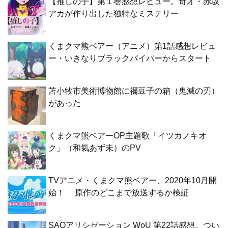
【推しの子】第１巻感想レビュー。奇才・赤坂
アカが作り出した独特なミステリー
くまクマ熊ベアー（アニメ）第1話感想レビュ
ー・いきなりブラックバイパーからスタート
苫小牧市美術博物館に禰豆子の箱（鬼滅の刃）
があった
くまクマ熊ベアーOP主題歌「イツカノキオ
ク」（和氣あず未）のPV
TVアニメ・くまクマ熊ベアー、2020年10月開
始！ 原作のどこまで放送するか検証
SAOアリシゼーション WoU 第22話感想。つい