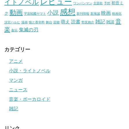
レビュー
イトノベル
初音ミ
ワンパンマン
主題歌
予想
感想
動画
小説
映画
ク
宇宙戦艦ヤマト
新刊情報
新海誠
映画化
音
雑記
萌え
読書
雑談
涼宮ハルヒ
漫画
狼と香辛料
舞台
芸能
野尻抱介
楽
鬼滅の刃
食玩
カテゴリー
アニメ
小説・ライトノベル
マンガ
ニュース
音楽・ボーカロイド
雑記
リンク