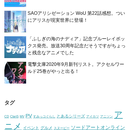
SAOアリシゼーション WoU 第22話感想。つい
にアリスが現実世界に登場！
「ふしぎの海のナディア」記念ブルーレイボッ
クス発売。放送30周年記念だそうですがちょっ
と残念なアニメでした
電撃文庫2020年9月新刊リスト。アクセルワー
ルド25巻がやっと出る！
タグ
ア
PV
とあるシリーズ
CD
ClariS
MV
すみっコぐらし
アイカツ
アニソン
ニメ
ソードアートオンライン
イベント
グルメ
スヌーピー