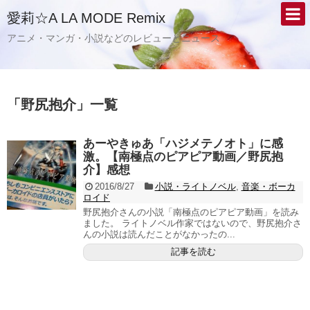
愛莉☆A LA MODE Remix
アニメ・マンガ・小説などのレビューとニュース
「
野尻抱介
」
一覧
あーやきゅあ「ハジメテノオト」に感
激。【南極点のピアピア動画／野尻抱
介】感想
2016/8/27
小説・ライトノベル
,
音楽・ボーカ
ロイド
野尻抱介さんの小説「南極点のピアピア動画」を読み
ました。 ライトノベル作家ではないので、野尻抱介さ
んの小説は読んだことがなかったの...
記事を読む