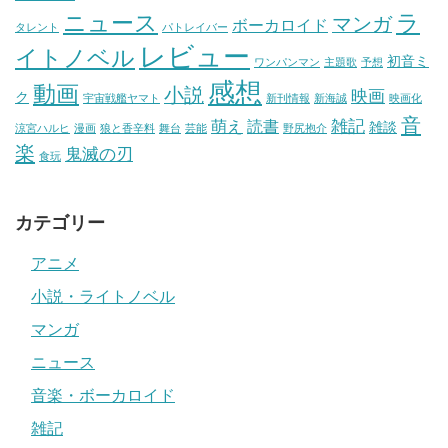
ニュース
ラ
マンガ
ボーカロイド
タレント
パトレイバー
レビュー
イトノベル
初音ミ
ワンパンマン
主題歌
予想
感想
動画
小説
映画
ク
宇宙戦艦ヤマト
新刊情報
新海誠
映画化
音
雑記
萌え
読書
雑談
涼宮ハルヒ
漫画
狼と香辛料
舞台
芸能
野尻抱介
楽
鬼滅の刃
食玩
カテゴリー
アニメ
小説・ライトノベル
マンガ
ニュース
音楽・ボーカロイド
雑記