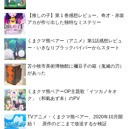
【推しの子】第１巻感想レビュー。奇才・赤坂
アカが作り出した独特なミステリー
くまクマ熊ベアー（アニメ）第1話感想レビュ
ー・いきなりブラックバイパーからスタート
苫小牧市美術博物館に禰豆子の箱（鬼滅の刃）
があった
くまクマ熊ベアーOP主題歌「イツカノキオ
ク」（和氣あず未）のPV
TVアニメ・くまクマ熊ベアー、2020年10月開
始！ 原作のどこまで放送するか検証