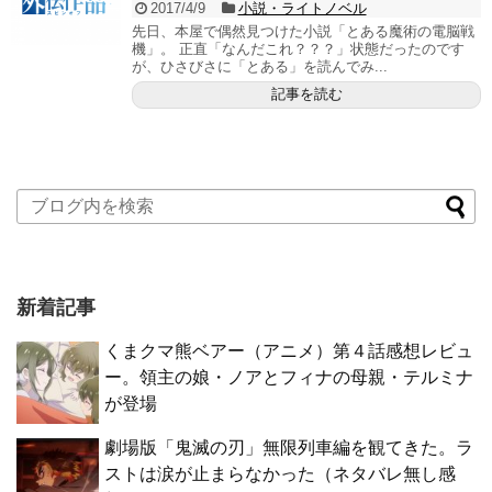
2017/4/9
小説・ライトノベル
先日、本屋で偶然見つけた小説「とある魔術の電脳戦
機」。 正直「なんだこれ？？？」状態だったのです
が、ひさびさに「とある」を読んでみ...
記事を読む
新着記事
くまクマ熊ベアー（アニメ）第４話感想レビュ
ー。領主の娘・ノアとフィナの母親・テルミナ
が登場
劇場版「鬼滅の刃」無限列車編を観てきた。ラ
ストは涙が止まらなかった（ネタバレ無し感