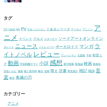
タグ
ア
PV
とあるシリーズ
CD
ClariS
MV
すみっコぐらし
アイカツ
アニソン
ニメ
ソードアートオンライン
イベント
グルメ
スヌーピー
ニュース
ラ
マンガ
ボーカロイド
タレント
パトレイバー
レビュー
イトノベル
初音ミ
ワンパンマン
主題歌
予想
感想
動画
小説
映画
ク
宇宙戦艦ヤマト
新刊情報
新海誠
映画化
音
雑記
萌え
読書
雑談
涼宮ハルヒ
漫画
狼と香辛料
舞台
芸能
野尻抱介
楽
鬼滅の刃
食玩
カテゴリー
アニメ