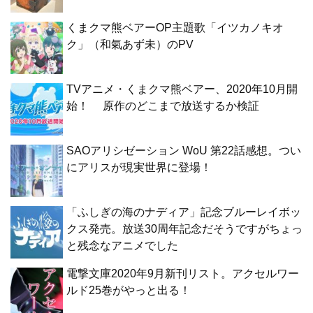
くまクマ熊ベアーOP主題歌「イツカノキオ
ク」（和氣あず未）のPV
TVアニメ・くまクマ熊ベアー、2020年10月開
始！ 原作のどこまで放送するか検証
SAOアリシゼーション WoU 第22話感想。つい
にアリスが現実世界に登場！
「ふしぎの海のナディア」記念ブルーレイボッ
クス発売。放送30周年記念だそうですがちょっ
と残念なアニメでした
電撃文庫2020年9月新刊リスト。アクセルワー
ルド25巻がやっと出る！