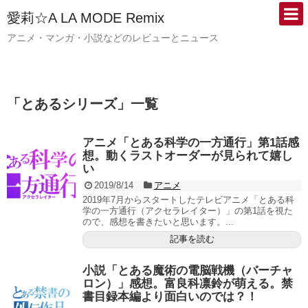
愛莉☆A LA MODE Remix
アニメ・マンガ・小説などのレビューとニュース
「
とあるシリーズ
」
一覧
アニメ「とある科学の一方通行」第1話感
想。動くラストオーダーが見られて嬉し
い
2019/8/14
アニメ
2019年7月からスタートしたテレビアニメ「とある科
学の一方通行（アクセラレイター）」の第1話を視た
ので、感想を書きたいと思います。...
記事を読む
小説「とある魔術の電脳戦機（バーチャ
ロン）」感想。富良科凛鈴が萌える。禁
書目録本編より面白いのでは？！